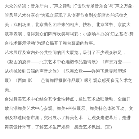
大众的桥梁；音乐厅内，“声之律动·打击乐专场音乐会”与“声之万象·
管风琴艺术分享会”为观众展现了从澎湃节奏到交织音韵的乐律之
美；戏剧场里，北京曲艺团带来的相声、快板、北京琴书、京韵大
鼓等表演，引得观众们阵阵欢笑与喝彩；小剧场举办的“幻之基石·舞
台技术展示活动”为观众揭开了舞台幕后的故事。
艺术展厅及室内外公共空间的四大展览，吸引了不少观众驻足，
《凝固的旋律——北京艺术中心雕塑作品邀请展》《声息万变——
从机械波到云端的声音之旅》《乐舞欢歌——许鸿飞世界雕塑巡
展》《西舞·影——芭蕾舞蹈摄影作品展》吸引观众感受多元艺术之
美。
台湖舞美艺术中心结合其专业性特点，通过艺术放映活动、全面开
放台湖舞美艺术中心参观、舞美+科技展示、舞美特色体验互动、文
创及非遗民俗市集，突出展示了舞美艺术，让观众走进幕后，走进
舞美设计环节，了解艺术生产规律，感受艺术氛围。(完)