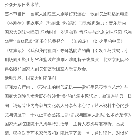
公众开放日艺术节。
艺术节当日，国家大剧院三大剧场好戏连台，歌剧院放映话剧电影
《林则徐》和故事片《玛丽亚·卡拉斯》再现经典魅力；音乐厅内，
国家大剧院合唱团“乐动时光”“岁月如歌”音乐会与北京交响乐团“乐舞
华章”“京华风韵”音乐会轮番登台，《茉莉花》《灯火里的中国》
《红旗颂》《我和我的祖国》等耳熟能详的曲目引发全场共鸣；小
剧场则汇聚江苏省和盐城市淮剧团淮剧折子戏展演、北京京剧院经
典名段和国家大剧院管弦乐团室内乐音乐会。
活动现场。国家大剧院供图
新闻发布厅内，《琴键上的时代记忆——赏析手风琴室内艺术》与
国家大剧院艺术发展公益沙龙“美”的传承主题活动，邀请许笑男、杨
澜、冯远等业内专家与文化名人分享艺术心得；艺术资料中心的沙
龙与讲座中：十八正青春艺路启新程“我与国家大剧院”艺术沙龙作为
国家大剧院建院十八周年特别活动，主持人春妮与濮存昕、吕思
清、熊召政等艺术家代表和剧院代表齐聚一堂，通过读信、对谈和