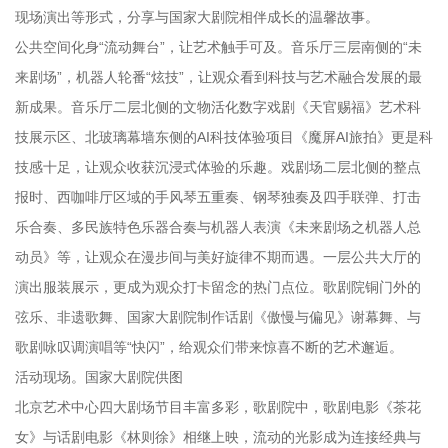
现场演出等形式，分享与国家大剧院相伴成长的温馨故事。
公共空间化身“流动舞台”，让艺术触手可及。音乐厅三层南侧的“未
来剧场”，机器人轮番“炫技”，让观众看到科技与艺术融合发展的最
新成果。音乐厅二层北侧的文物活化数字戏剧《天官赐福》艺术科
技展示区、北玻璃幕墙东侧的AI科技体验项目《魔屏AI旅拍》更是科
技感十足，让观众收获沉浸式体验的乐趣。戏剧场二层北侧的整点
报时、西咖啡厅区域的手风琴五重奏、钢琴独奏及四手联弹、打击
乐合奏、多民族特色乐器合奏与机器人表演《未来剧场之机器人总
动员》等，让观众在漫步间与美好旋律不期而遇。一层公共大厅的
演出服装展示，更成为观众打卡留念的热门点位。歌剧院铜门外的
弦乐、非遗歌舞、国家大剧院制作话剧《傲慢与偏见》谢幕舞、与
歌剧咏叹调演唱等“快闪”，给观众们带来惊喜不断的艺术邂逅。
活动现场。国家大剧院供图
北京艺术中心四大剧场节目丰富多彩，歌剧院中，歌剧电影《茶花
女》与话剧电影《林则徐》相继上映，流动的光影成为连接经典与