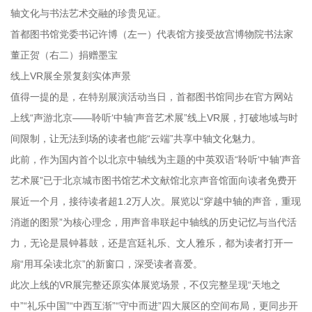
轴文化与书法艺术交融的珍贵见证。
首都图书馆党委书记许博（左一）代表馆方接受故宫博物院书法家
董正贺（右二）捐赠墨宝
线上VR展全景复刻实体声景
值得一提的是，在特别展演活动当日，首都图书馆同步在官方网站
上线“声游北京——聆听‘中轴’声音艺术展”线上VR展，打破地域与时
间限制，让无法到场的读者也能“云端”共享中轴文化魅力。
此前，作为国内首个以北京中轴线为主题的中英双语“聆听‘中轴’声音
艺术展”已于北京城市图书馆艺术文献馆北京声音馆面向读者免费开
展近一个月，接待读者超1.2万人次。展览以“穿越中轴的声音，重现
消逝的图景”为核心理念，用声音串联起中轴线的历史记忆与当代活
力，无论是晨钟暮鼓，还是宫廷礼乐、文人雅乐，都为读者打开一
扇“用耳朵读北京”的新窗口，深受读者喜爱。
此次上线的VR展完整还原实体展览场景，不仅完整呈现“天地之
中”“礼乐中国”“中西互渐”“守中而进”四大展区的空间布局，更同步开