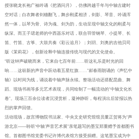
授张晓龙长袍广袖吟诵《把酒问月》，仿佛跨越千年与中轴古建时
空对话；白衣舞者剑穗翻飞，舞步刚柔相济，剑影、琴音、吟诵浑
然一体，以琴为骨、诗为魂、剑为韵，生动呈现中轴文化的刚柔与
纵深。而王子珺老师的中西器乐对话，联合羽管钢琴、小提琴、长
笛、竹笛、古筝、大鼓共奏《彩云追月》；刘玥、刘奥的吉他贝司
版《茉莉花》，创新诠释中轴连接传统与现代的文化使命。
“听这钟声破晓而来，它来自七百年前……听这礼乐是时光的回
响……这崭新的声音中跃动着五星红旗……”郝春雨朗诵的《声忆中
轴》以时间为线，诵说着中轴声脉永续。整场活动还搭配昆曲、舞
蹈、现场书画等多元艺术表现，共同绘制了一幅流动的“中轴文化长
卷”。现场三百余位读者沉浸赏析，凝神静听，每程演出后皆报以热
烈的掌声回馈。
活动现场，故宫博物院书法家、中央文史研究馆馆员董正贺将为“声
游北京——聆听‘中轴’声音艺术展”亲笔题写的墨宝郑重赠予首都图书
馆。首都图书馆党委书记许博代表馆方接受捐赠。这笔墨宝成为中