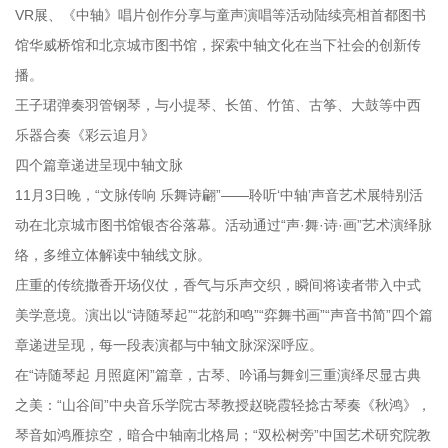
VR展、《中轴》唱片创作分享与童声演唱等活动陆续亮相首都图书
馆华威桥馆和北京城市图书馆，探索中轴文化在当下社会的创新传
播。
王子珺弹奏羽管钢琴，与小提琴、长笛、竹笛、古筝、大鼓等中西
乐器合奏《彩云追月》
四个篇章递进呈现中轴文脉
11月3日晚，“文脉传响 乐舞诗翩”——聆听‘中轴’声音艺术展特别活
动在北京城市图书馆银杏谷落幕。活动通过“声·舞·诗·画”艺术演绎脉
络，多维立体解读中轴线文脉。
庄重的传统撒香开场仪仗，香气与乐声交织，瞬间将读者带入中式
美学意境。演出以“诗随琴起”“花韵和鸣”“弈舞书画”“声音书简”四个篇
章递进呈现，每一段表演都与中轴文脉深深呼应。
在“诗随琴起 月照庭闲”篇章，古琴、吟诵与舞剑三重演绎尽显古典
之美：“山谷间”中央音乐学院古琴教授赵晓霞轻捻古琴奏《秋鸿》，
琴音如鸿雁掠空，暗合中轴南北格局；“双松树旁”中国艺术研究院教