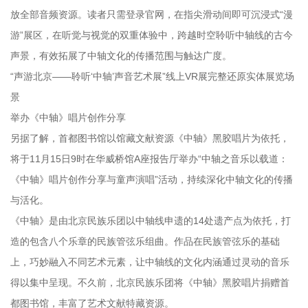
放全部音频资源。读者只需登录官网，在指尖滑动间即可沉浸式“漫
游”展区，在听觉与视觉的双重体验中，跨越时空聆听中轴线的古今
声景，有效拓展了中轴文化的传播范围与触达广度。
“声游北京——聆听‘中轴’声音艺术展”线上VR展完整还原实体展览场
景
举办《中轴》唱片创作分享
另据了解，首都图书馆以馆藏文献资源《中轴》黑胶唱片为依托，
将于11月15日9时在华威桥馆A座报告厅举办“中轴之音乐以载道：
《中轴》唱片创作分享与童声演唱”活动，持续深化中轴文化的传播
与活化。
《中轴》是由北京民族乐团以中轴线申遗的14处遗产点为依托，打
造的包含八个乐章的民族管弦乐组曲。作品在民族管弦乐的基础
上，巧妙融入不同艺术元素，让中轴线的文化内涵通过灵动的音乐
得以集中呈现。不久前，北京民族乐团将《中轴》黑胶唱片捐赠首
都图书馆，丰富了艺术文献特藏资源。