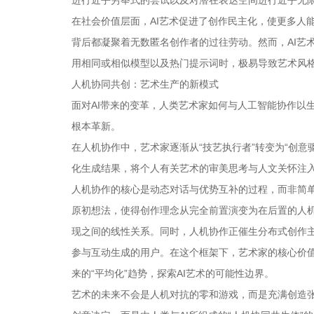
进行近乎穷举式的尝试以及对潜在表达空间进行近乎无
在社会价值层面，AI艺术促进了创作民主化，使更多人
背后都凝聚着无数匿名创作者的过往劳动。然而，AI艺术
用相同或相似模型以及热门提示词时，极易导致艺术风
人机协同共创：艺术生产的新模式
面对AI带来的变革，人类艺术家如何与人工智能协作以
根本革新。
在人机协作中，艺术家逐渐从“技艺执行者”转变为“创
化生成结果，将个人有关艺术的审美思考与人文关怀注
人机协作的核心是动态对话与优势互补的过程，而非简单
原初想法，使得创作理念从完全前置演变为在后置的人
现之间的线性关系。同时，人机协作正催生分布式创作
参与互动生成的用户。在这个框架下，艺术家的核心价
来的“平均化”趋势，探索AI艺术的可能性边界。
艺术的未来不会是人机对抗的零和游戏，而是充满创造张