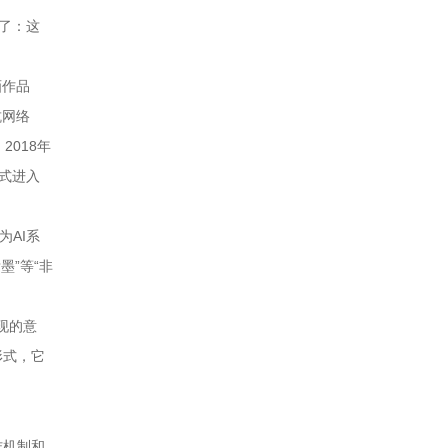
现了：这
画作品
抗网络
018年
正式进入
为AI系
墨”等“非
现的意
形式，它
作机制和