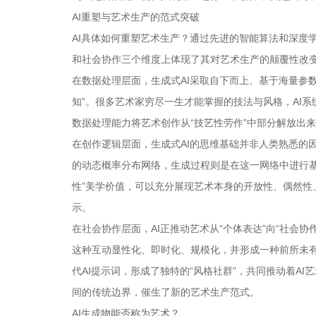
AI重塑与艺术生产的范式突破
AI具体如何重塑艺术生产？通过先进的智能算法和深度学
和社会协作三个维度上体现了其对艺术生产的颠覆性改
在数据处理层面，生成式AI采取自下而上、基于海量参
知”。很多艺术家穷尽一生才能掌握的技法与风格，AI
数据处理能力将艺术创作从“技艺性劳作”中部分解放出
在创作逻辑层面，生成式AI的思维基础并非人类熟悉的
的动态概率分布网络，生成过程则是在这一网络中进行基
性”美学价值，可以充分展现艺术本身的开放性、偶然
示。
在社会协作层面，AI正推动艺术从“个体表达”向“社会
这种互动显性化、即时化、规模化，并形成一种前所未
代AI提示词，形成了独特的“风格社群”，共同推动着A
间的传统边界，催生了新的艺术生产范式。
AI生成物能否称为艺术？