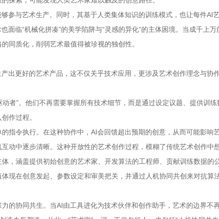
限的探索，可能发现人类艺术家难以触及的创意路径。
能够参与艺术生产。同时，其基于人类集体知识的训练模式，也让每件AI
也面临“机械化拼凑”的美学陷阱与“灵感的异化”的主体困境。当成千上万
格的同质化，削弱艺术最值得被珍视的独创性。
生产出更好的艺术产品，这不仅关乎技术应用，更涉及艺术创作理念与协
意驱动者”。他们不再需要掌握所有技术细节，而是通过设定议题、提供训练
入创作过程。
的指令执行。在这种协作中，AI会回馈超出预期的创意，从而可能影响
机互动中逐步清晰。这种开放性的艺术创作过程，模糊了传统艺术创作中
主体，涵盖提供初始创意的艺术家、开发算法的工程师、贡献训练数据的
值体现在创意发起、参数设定和审美把关，并通过人机协同共创来对抗算
力的协同共生。当AI由工具进化为技术伙伴和创作助手，艺术的边界不