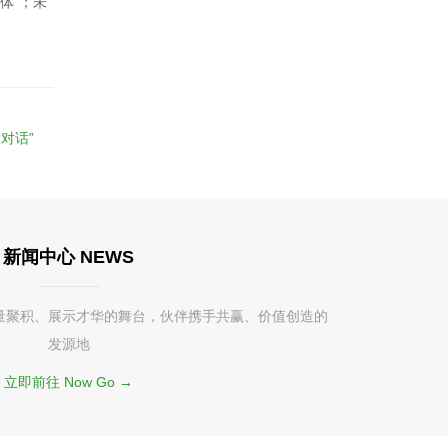
体”；未
对话”
新闻中心 NEWS
量聚积、展示才华的舞台，伙伴携手共赢、价值创造的
发源地
立即前往 Now Go →