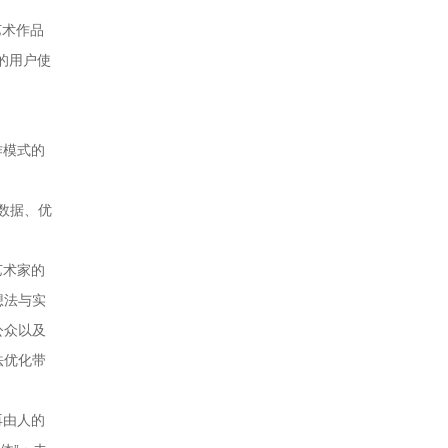
艺术作品
的用户使
作模式的
数据、优
艺术家的
想法与实
公众以及
法优化带
再由人的