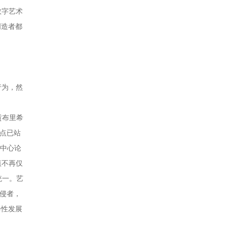
数字艺术
创造者都
行为，然
贡布里希
观点已站
品中心论
值不再仅
统一。艺
入侵者，
会性发展