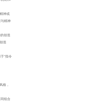
受精神或
程与精神
I的创造
现创造
于“指令
术风格，
不同组合