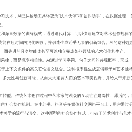
习技术，AI已从被动工具转变为“技术伙伴”和“创作助手”，在数据处理、
变。
数和海量数据的训练模式，通过迭代计算，可以快速建立对艺术创作规律的
系统能在短时间内消化吸收，并创造生成近乎无限的创新组合。AI的这种超
来，而先进的具身智能体甚至可以独立完成某些领域的艺术创作和生产。
因果律，而是概率相关性。AI通过学习字词、句子之间的共现概率，形成
于上下文条件的高关联性语义组合。这种概率性生成逻辑赋予AI艺术独特
性、多元性与创新可能，从而大大拓宽人们的艺术审美视野，并给人带来新
协作”转型。传统艺术创作过程中艺术家与观众的互动往往是隐性、滞后的，而
有的社会协作机制。在小红书、抖音等多媒体社交网络平台上，用户通过
I艺术美学的流行与演变。这种新型的社会协作模式，打破了艺术创作与艺