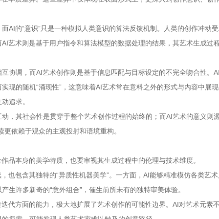
而AI的“意识”只是一种模拟人类意识的算法反馈机制。人类的创作冲动
AI艺术则是基于用户指令和算法模型的数据处理的结果，其艺术生成过
互协调，而AI艺术创作则是基于信息匹配与目标设定的不完全吻合性。A
实现的随机“涌现性”，这意味着AI艺术常在意料之外的形式与内容中展
主动追求。
动，其社会性是贯穿于整个艺术创作过程的始终的；而AI艺术的意义则源
读更依赖于观众的主观投射和语境重构。
量作品本身的美学特质，也要审视其生成过程中的伦理与技术维度。
，也包含其独特的“异质性机器美学”。一方面，AI能够精准模仿各类艺
产生许多新奇的“意外组合”，催生前所未有的独特审美体验。
速迭代方面的能力，极大地扩展了艺术创作的可能性边界。AI对艺术元素