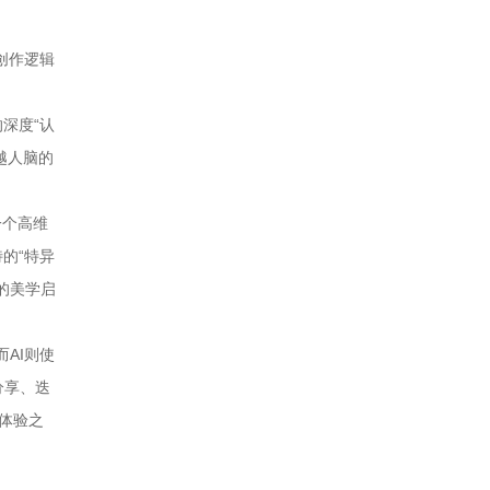
创作逻辑
深度“认
越人脑的
一个高维
的“特异
的美学启
AI则使
分享、迭
术体验之