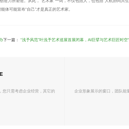
的创造力所塑造。从此，“艺术家”一词，不仅包括人，也包括“人机协同共生
能体可能宣布“自己”才是真正的艺术家。
办
下一篇：
“浅予风范”叶浅予艺术巡展首展闭幕，AI巨擘与艺术巨匠时空“
E
，您只需考虑企业经营，其它的
企业形象展示的窗口，团队能