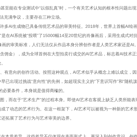
物甚至能在专业测试中“以假乱真”时，一个有关艺术认知的根本性问题出
看法充满争议，主要存在三种立场。
许多AI生成物已具备传统艺术品的审美特征。2018年，世界上首幅AI绘
在AI系统被“投喂”了15000幅14至20世纪的肖像画后，采用生成式对
画的审美标准，人们无法仅从作品本身分辨创作者是人类艺术家还是AI。2
交（含佣金），成为全球首例在大型拍卖行成交的AI艺术品，标志着AI技术
论。
、有意向的创作活动。按照这种观点，AI艺术似乎从概念上难以成立，因
已出现过挑战“意向性”的先例，如超现实主义的“下意识写作”和“随机泼
的必要条件，本身就是值得商榷的。
图，而在于“艺术生产”的过程本身。即使AI艺术在客观上缺乏人类所能表
成了动态的艺术行为。在这一框架下，AI艺术可以被视为一种新的艺术
它还拓展了艺术行为与艺术审美的边界。
存在本质差异。这些差异不仅体现在表面形式上，更深入到创作意识、创