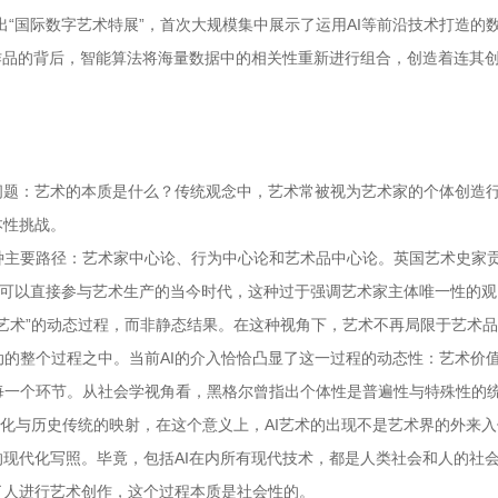
新推出“国际数字艺术特展”，首次大规模集中展示了运用AI等前沿技术打造的
术作品的背后，智能算法将海量数据中的相关性重新进行组合，创造着连其
问题：艺术的本质是什么？传统观念中，艺术常被视为艺术家的个体创造
本性挑战。
种主要路径：艺术家中心论、行为中心论和艺术品中心论。英国艺术史家
AI可以直接参与艺术生产的当今时代，这种过于强调艺术家主体唯一性的
艺术”的动态过程，而非静态结果。在这种视角下，艺术不再局限于艺术
的整个过程之中。当前AI的介入恰恰凸显了这一过程的动态性：艺术价
每一个环节。从社会学视角看，黑格尔曾指出个体性是普遍性与特殊性的
文化与历史传统的映射，在这个意义上，AI艺术的出现不是艺术界的外来
的现代化写照。毕竟，包括AI在内所有现代技术，都是人类社会和人的社
了人进行艺术创作，这个过程本质是社会性的。