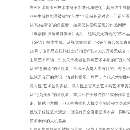
当AI艺术随着AI技术本身不断迭代和进化，其最终生成
些AI生成物能否被称为“艺术”？目前各界对这一问题的
从“唯结果论”的角度看，如果仅从最终呈现的作品判断，
《埃蒙德·贝拉米肖像画》诞生，这幅史无前例的“艺术品”是
（GAN）技术生成。从视觉效果看，它完全符合传统肖像
10月，该作品在纽约佳士得拍卖行以43.25万美元成
主流艺术市场，引发关于机器创作与艺术本质的广泛讨
从“唯意向论”的角度看，艺术应该是人类有目的、有意识
统缺乏真正的意识、情感和意图。然而，当代艺术实践中早
意向性”艺术创作实践。意向性是否真是艺术与艺术审美
从“行为美学”的角度看，重点不在于最终作品或创作者意
识、情感与意图，但人机协作和人机交互的过程本身就构
挑战了传统艺术观念，但没有完全否定艺术本身，同时
艺术创作的人机差异
即使AI生成物可以被视为艺术，它与人类创作的艺术仍