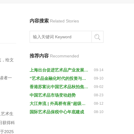
内容搜索
Related Stories
推荐内容
Recommended
态，给文
上海出台促进艺术品产业发展实施办法 建设世界重要艺术品交易中心
09-14
与读者一
“艺术品金融化时代的投资与收藏”圆桌论坛成功举办
09-10
香港苏富比中国艺术品秋拍焦点曝光
09-02
中国艺术品市场变动趋势
08-23
大江奔流 | 外高桥有座“超级金库”，全球最大艺术品保税仓库今年底投入使用
08-12
国际艺术品保税中心年底建成
08-10
且艺术生
日获得科
2025