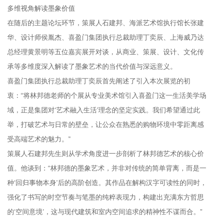
多维视角解读墨象价值
在随后的主题论坛环节，策展人石建邦、海派艺术馆执行馆长张建
华、设计师侯胤杰、喜盈门集团执行总裁助理丁奕辰、上海威乃达
总经理黄景明等五位嘉宾展开对谈，从商业、策展、设计、文化传
承等多维度深入解读了墨象艺术的当代价值与深远意义。
喜盈门集团执行总裁助理丁奕辰首先阐述了引入本次展览的初
衷：“将林邦德老师的个展从专业美术馆引入喜盈门这一生活美学场
域，正是集团对‘艺术融入生活’理念的坚定实践。我们希望通过此
举，打破艺术与日常的壁垒，让公众在熟悉的购物环境中零距离感
受高端艺术的魅力。”
策展人石建邦先生则从学术角度进一步剖析了林邦德艺术的核心价
值。他谈到：“林邦德的墨象艺术，并非对传统的简单背离，而是一
种‘回归事物本身’后的高阶创造。其作品在解构汉字可读性的同时，
强化了书写的时空节奏与笔墨的纯粹表现力，构建出充满东方哲思
的‘空间意境’，这与现代建筑和室内空间追求的精神性不谋而合。”