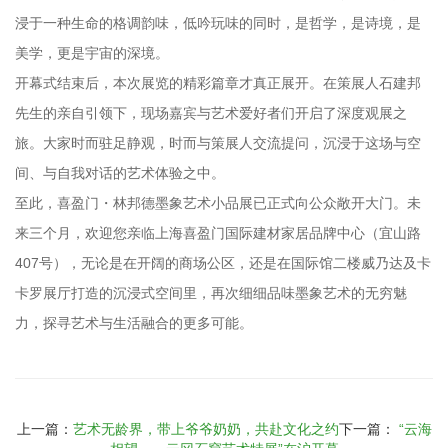
浸于一种生命的格调韵味，低吟玩味的同时，是哲学，是诗境，是
美学，更是宇宙的深境。
开幕式结束后，本次展览的精彩篇章才真正展开。在策展人石建邦
先生的亲自引领下，现场嘉宾与艺术爱好者们开启了深度观展之
旅。大家时而驻足静观，时而与策展人交流提问，沉浸于这场与空
间、与自我对话的艺术体验之中。
至此，喜盈门・林邦德墨象艺术小品展已正式向公众敞开大门。未
来三个月，欢迎您亲临上海喜盈门国际建材家居品牌中心（宜山路
407号），无论是在开阔的商场公区，还是在国际馆二楼威乃达及卡
卡罗展厅打造的沉浸式空间里，再次细细品味墨象艺术的无穷魅
力，探寻艺术与生活融合的更多可能。
上一篇：
艺术无龄界，带上爷爷奶奶，共赴文化之约
下一篇：
“云海