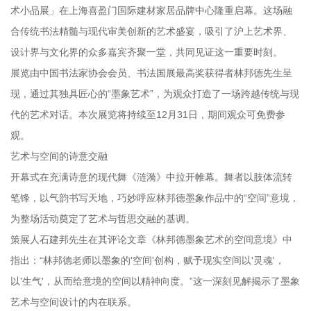
术小品展」在上海喜盈门国际建材家居品牌中心隆重启幕。这场融
合传统书法精髓与现代审美创新的艺术盛宴，吸引了沪上艺术界、
设计界与文化界的众多嘉宾齐聚一堂，共同见证这一重要时刻。
展览由中国书法家协会会员、书法国展最高奖获得者林邦德先生呈
现，通过其独具匠心的“墨象艺术”，为观众打造了一场跨越传统与现
代的艺术对话。本次展览将持续至12月31日，期间观众可免费参
观。
艺术与空间的诗意交融
开幕式在充满诗意的现代舞《涟漪》中拉开帷幕。舞者以肢体流转
笔锋，以气韵书写天地，巧妙呼应林邦德墨象作品中的“空间”意境，
为整场活动奠定了艺术与哲思交融的基调。
策展人石建邦先生在其评论文章《林邦德墨象艺术的空间意境》中
指出：“林邦德老师以墨象的'空间'创构，赋予现实空间以'灵魂'，
以'生气'，从而给意境的空间以精神向度。”这一深刻见解揭示了墨象
艺术与空间设计的内在联系。