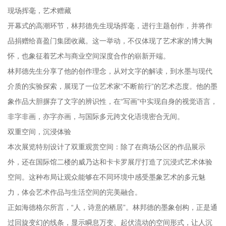
现场挥毫，艺术赠藏
开幕式的高潮环节，林邦德先生现场挥毫，进行主题创作，并将作
品捐赠给喜盈门集团收藏。这一举动，不仅体现了艺术家的博大胸
怀，也象征着艺术与商业空间深度合作的崭新开端。
林邦德先生分享了他的创作理念，从对文字的解读，到水墨与现代
介质的实验探索，展现了一位艺术家“不断前行”的艺术态度。他的墨
象作品大胆摒弃了文字的辨识性，在“写画”中实现自身的视觉语言，
非字非画，亦字亦画，与国际多元跨文化语境密合无间。
双重空间，沉浸体验
本次展览特别设计了双重观赏空间：除了在商场公区的作品展示
外，还在国际馆二楼的威乃达和卡卡罗展厅打造了沉浸式艺术体验
空间。这种布局让观众能够在不同环境中感受墨象艺术的多元魅
力，体会艺术作品与生活空间的完美融合。
正如海德格尔所言，“人，诗意的栖居”。林邦德的墨象创构，正是通
过回旋变幻的线条，显示瞬息万变、起伏流动的空间形式，让人沉