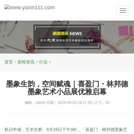
Toggl
navig
首页
>
新闻资讯
>
行业
>
墨象生韵，空间赋魂｜喜盈门・林邦德
墨象艺术小品展优雅启幕
编辑：admin 日期：2025-09-30 18:17:35 / 人气：
26
秋日申城，艺术生辉。9月28日下午3时，「喜盈门・林邦德墨象艺