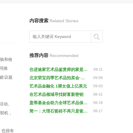
内容搜索
Related Stories
推荐内容
Recommended
体验和收
同推
住进途家艺术品鉴赏师的家是一种怎样的感觉
09-11
老龄议题
北京荣宝四季艺术品拍卖会·第二期精品抢先看
09-08
艺术品金融化 1裸女值上亿美元
09-03
在艺术品领域寻找财富新密钥
08-31
盖蒂基金会助力全球艺术品保护与修复
08-18
验活动。
简一：大理石瓷砖不再只是瓷砖，是家里的艺术品！
08-17
流契机，
，也很有