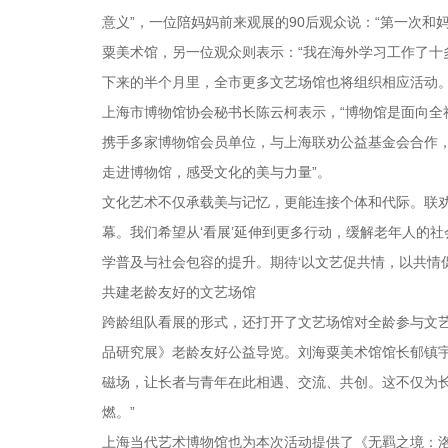
意义”，一位陪妈妈前来观展的90后观众说：“第一次和
粟美术馆，另一位观众则表示：“我在海外学习工作了十
下来的半个月里，全市更多文艺场馆也将组织相应活动
上海市博物馆协会秘书长陈云柯表示，“博物馆是面向
携手多家博物馆会员单位，与上海联劝公益基金会合作，
走进博物馆，感受文化的美与力量”。
文化艺术不仅承载美与记忆，更能连接个体和代际。联劝公
幕。我们希望从‘看展’延伸到更多行动，缓解老年人的
学普及与社会包容的提升。期待‘以文艺促共情，以共情
共建老龄友好的文艺场馆
跨龄组队看展的形式，还打开了文艺场馆对全龄参与文
品研究展》老龄友好公益导览。刘海粟美术馆馆长郁镇
磁场，让长者与青年在此相遇、交流、共创。这不仅为
燃。”
上海当代艺术博物馆也为本次活动提供了《无羁之境：