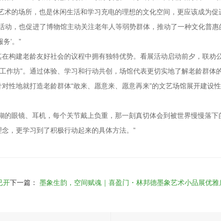
化艺术的场所，也是休闲生活和学习充电的理想的文化空间，更应该成为促
’活动，也促进了博物馆主动关注老年人等弱势群体，推动了一种文化普惠
务’。”
其在构建老龄友好社会的议程中拥有独特优势。看展活动启动前夕，联劝
共建工作坊”。通过体验、学习和行动共创，场馆代表更切实地了解老龄群体
对性地就打造老龄群体“敢来、愿意来、愿意再来”的文艺场馆展开建设
模糊的眼镜、耳机，每个关节戴上负重，那一刻真切体会到被世界慢慢落下
念，更学习到了积极行动起来的具体方法。”
已开
下一篇：
墨象生韵，空间赋魂｜喜盈门・林邦德墨象艺术小品展优雅