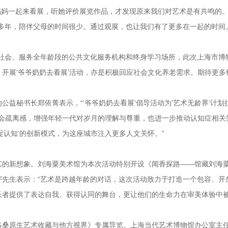
妈妈一起来看展，听她评价展览作品，才发现原来我们对艺术是有共鸣的。
多年，陪伴父母的时间很少。通过观展，也让我们有了更多在一起的时间
。
全社会、服务全年龄段的公共文化服务机构和终身学习场所，此次上海市博
开展‘爷爷奶奶去看展’活动，亦是积极回应社会文化养老需求。期待更多
益秘书长郑依菁表示，“‘爷爷奶奶去看展’倡导活动为‘艺术无龄界’计划
社会疏离感，增强年轻一代对岁月的理解与尊重，也进一步推动认知症相关
促认知’的创新模式，为这座城市注入更多人文关怀。”
艺的新想象。刘海粟美术馆为本次活动特别开设《闻香探路——馆藏刘海
宇先生表示：“艺术是跨越年龄的对话，这次活动致力于打造一个包容、开
长者提供了表达自我、获得认同的舞台，更让他们的生命力在审美体验中
洛桑原生艺术收藏与他方视界》专属导览。上海当代艺术博物馆办公室主