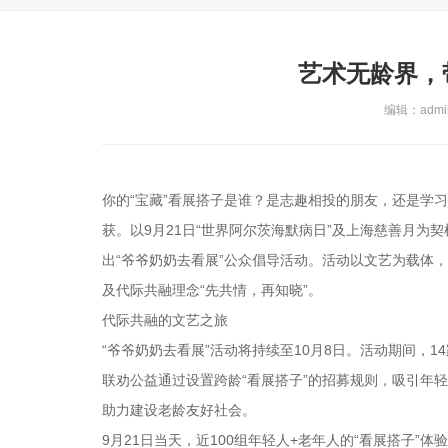
艺术无龄界，
编辑：admin
你的“宝藏”看展搭子是谁？是志趣相投的朋友，还是学
获。以9月21日“世界阿尔茨海默病日”及上海慈善月为
出“爷爷奶奶去看展”公众倡导活动。活动以文艺为载体
及代际共融理念“先共情，再知晓”。
代际共融的文艺之旅
“爷爷奶奶去看展”活动将持续至10月8日。活动期间，
联劝公益通过设置跨龄“看展搭子”的招募规则，吸引年
助力建设老龄友好社会。
9月21日当天，近100组年轻人+老年人的“看展搭子