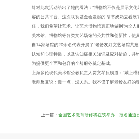
针对此次活动给出了她的看法：“博物馆不仅是展示文
容的公共平台。这次联劝基金会发起的‘爷爷奶奶去看展
任，我们希望让艺术、让艺术博物馆真正地做到‘为全人服
美术馆、博物馆等各类文艺场馆的公共性和创新性，使
自14家场馆的20余名代表开展了“老龄友好文艺场馆
认知和心理特质，以及认知症相关知识及应对措施，并针
为提供更全面和包容的全龄服务奠定基础。
上海多伦现代美术馆公教负责人贾文琴反馈道：“戴上
老师反复说：慢一点，没关系。我不仅了解老龄友好的理
上一篇：
全国艺术教育研修将在筑举办，报名通道