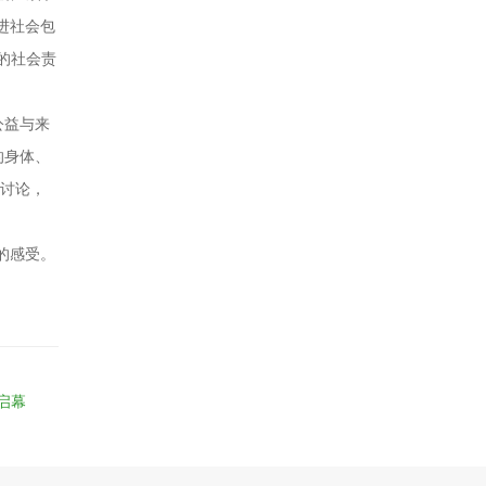
进社会包
的社会责
公益与来
的身体、
性讨论，
的感受。
启幕