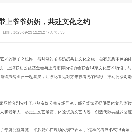
带上爷爷奶奶，共赴文化之约
 日期：2025-09-23 12:23:27 / 人气：
35
习艺术的孩子？也许，与时髦的爷爷奶奶共赴文化之旅，会有意想不到的
契机，上海联劝公益基金会与上海市博物馆协会联合14家文化艺术场馆，共
，邀请跨龄组合一起看展，让彼此看见对方未被看见的精彩，推动公众对
14家场馆分别安排了老龄友好公益专场导览，部分场馆还提供团体文艺体
轻人和老年人一起走进文艺场馆，体验优质文艺内容，创造代际共融的交
”体验了专属公益导览，许多观众在现场反馈中表示，“这样的看展形式很新颖