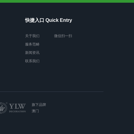
快捷入口 Quick Entry
关于我们
微信扫一扫
服务范畴
新闻资讯
联系我们
旗下品牌
澳门