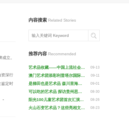
内容搜索
Related Stories
推荐内容
Recommended
牌成立。
艺术品收藏——中国上流社会的最高机密
09-13
由资深行
澳门艺术团添彩利普塔尔国际民俗艺术节
09-11
在鉴定时
是梯田也是艺术品 森川里海湿地艺术季沿着海岸展出
09-01
可以吃的艺术品 探访贵州思南美食花甜粑
08-30
阳光100儿童艺术团首次汇演圆满落幕
08-26
”
火山石变艺术品？这些亮相文博会的精美艺术品都出自残疾人之手
08-23