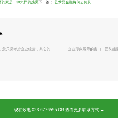
师的家是一种怎样的感觉
下一篇：
艺术品金融将何去何从
E
，您只需考虑企业经营，其它的
企业形象展示的窗口，团队能
现在致电 023-6776555 OR 查看更多联系方式 →