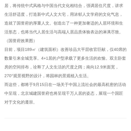
居，将传统中式风格与中国当代文化相结合，强调居住尺度，讲求
生活舒适度，打造新中式人文大宅，用浓郁人文学府的文化气息，
造就了国誉府的厚重人文。创造出了一种更加奢适的人居环境和生
活形态，也将当代人居生活与高端人居品质体验表达的淋漓尽致。
（国誉府效果图）
目前，项目189㎡（建筑面积）改善珍品大平层收官巨献，仅40席的
数量引来全城竞享。4+1居的户型承载了更多生活的欢愉。双主卧套
房的空间排布，诠释了人文生活的尺度之阔；南向12.9米面宽，
270°观景视野的设计，将园林的景观植入生活。
而这些，都将于9月15日在一场关于中国上流社会的最高机密的活动
中呈现，北京城建国誉府也将呈现千万人居的姿态，展现一个国匠
对于文化的遵崇。