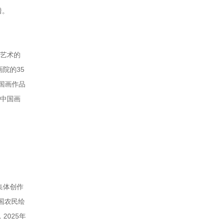
措。
画艺术的
院的35
国画作品
”中国画
集体创作
国农民绘
2025年