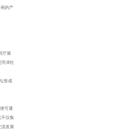
丹画的产
同厅展
现菏泽牡
坛形成
，便可通
览不仅集
交流发展