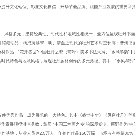
泽提升文化站位、彰显文化自信、升华节会品牌、赋能产业发展的重要举
富、风格多元，坚持经典性、时代性和地域性相统一，全方位呈现牡丹书
件馆藏珍品，构成跨越宋、明、清至近现代的牡丹艺术时空长廊；曹州书画
材作品；“花开盛世”中国牡丹之都（菏泽）美术书法大展、“乡风墨韵”中
时代特色与地域风格，展现牡丹题材创作的多元路径。其中，“乡风墨韵
。
7件优秀作品，成为展览的一大特色。其中《盛世中华》《凤穿牡丹》等
华贵展现得淋漓尽致，彰显 “中国工笔画之乡”的深厚积淀。巨野作为“中
作基地，从业人员达2.5万人，年创作作品150万幅，市场占有率超80%，