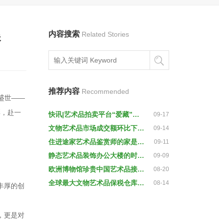
展
内容搜索
Related Stories
推荐内容
Recommended
盛世——
彩，赴一
快讯|艺术品拍卖平台“爱藏”获千万级天使轮融资，投资方为上海心霖与盘古创业
09-17
文物艺术品市场成交额环比下降22%
09-14
住进途家艺术品鉴赏师的家是一种怎样的感觉
09-11
静态艺术品装饰办公大楼的时代已经结束？
09-09
欧洲博物馆珍贵中国艺术品接连被盗 有人赖上中国
08-20
全球最大文物艺术品保税仓库四季度投用
08-14
丰厚的创
，更是对