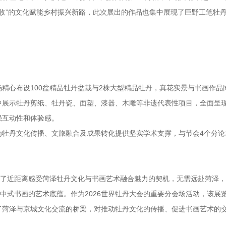
增收”的文化赋能乡村振兴新路，此次展出的作品也集中展现了巨野工笔牡
精心布设100盆精品牡丹盆栽与2株大型精品牡丹，真花实景与书画作品
中展示牡丹剪纸、牡丹瓷、面塑、漆器、木雕等非遗代表性项目，全面呈
强互动性和体验感。
为牡丹文化传播、文旅融合及成果转化提供坚实学术支撑，与节会4个分论
供了近距离感受菏泽牡丹文化与书画艺术融合魅力的契机，无需远赴菏泽
与中式书画的艺术底蕴。作为2026世界牡丹大会的重要分会场活动，该展
了菏泽与京城文化交流的桥梁，对推动牡丹文化的传播、促进书画艺术的