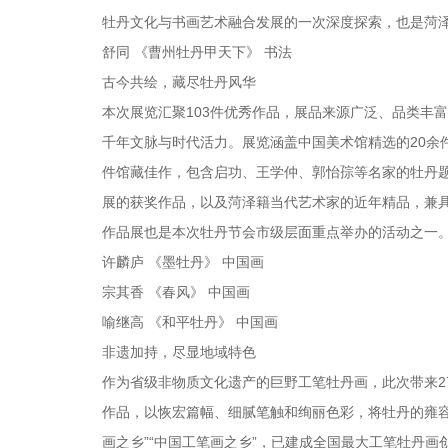
牡丹文化与书画艺术融合发展的一次深度探索，也是菏
舒同 《曹州牡丹甲天下》 书法
古今共绘，藏尽牡丹风华
本次展览汇聚103件优秀作品，展品来源广泛、品类丰
千年文脉与时代活力。展览涵盖中国美术馆精选的20余
件馆藏佳作，包含启功、王学仲、郭怡孮等名家的牡丹题
展的获奖作品，以及菏泽籍当代艺术家的近年精品，兼具
作品展也是本次牡丹节会市级层面重点举办的活动之一
许麟庐 《墨牡丹》 中国画
宗其香 《春风》 中国画
喻继高 《和平牡丹》 中国画
非遗加持，尽显地域特色
作为省级非物质文化遗产的巨野工笔牡丹画，此次带来2
作品，以恢宏篇幅、细腻笔触和绚丽色彩，将牡丹的雍容
画之乡”“中国工笔画之乡”，已建成全国最大工笔牡丹画创