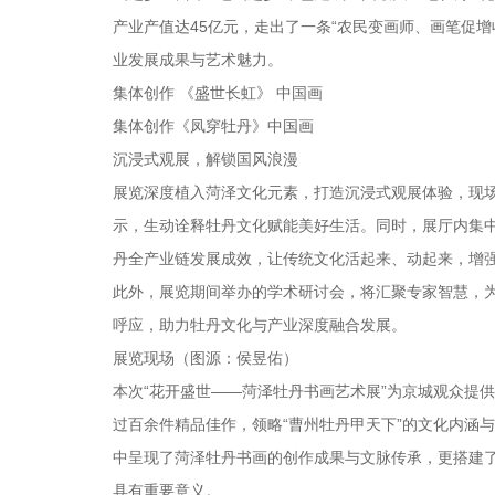
产业产值达45亿元，走出了一条“农民变画师、画笔促
业发展成果与艺术魅力。
集体创作 《盛世长虹》 中国画
集体创作《凤穿牡丹》中国画
沉浸式观展，解锁国风浪漫
展览深度植入菏泽文化元素，打造沉浸式观展体验，现场
示，生动诠释牡丹文化赋能美好生活。同时，展厅内集
丹全产业链发展成效，让传统文化活起来、动起来，增
此外，展览期间举办的学术研讨会，将汇聚专家智慧，
呼应，助力牡丹文化与产业深度融合发展。
展览现场（图源：侯昱佑）
本次“花开盛世——菏泽牡丹书画艺术展”为京城观众提
过百余件精品佳作，领略“曹州牡丹甲天下”的文化内涵
中呈现了菏泽牡丹书画的创作成果与文脉传承，更搭建
具有重要意义。