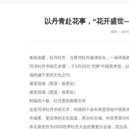
以丹青赴花事，“花开盛世
编辑：admin
春风送暖，牡丹吐芳，当曹州牡丹缀满枝头，一场承载
菏泽牡丹书画艺术展”，于3月29日“空降”中国美术馆
场跨越千里的文化之约。
展览现场（图源：侯昱佑）
展览现场（图源：侯昱佑）
时隔四十载，牡丹墨韵再耀京华
这是菏泽牡丹书画艺术，时隔四十余年再度登临中国美术
作成果、更深厚的文化底蕴，再次向京城、向世界展示
本次展览作为2026世界牡丹大会的重要分会场，层次