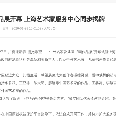
品展开幕 上海艺术家服务中心同步揭牌
 日期：2026-01-28 15:01:02 / 人气：
24
月27日，“喜迎新春·拥抱希望——中外名家及儿童书画作品展”开幕式暨上
民政府驻沪联络处等单位相关负责人，以及中外艺术家、儿童书画作者代
术应贴近大众、扎根生活，希望展览成为创作者碰撞灵感、播种梦想的起
包括华君武、王亚非、陈大羽、廖钢等中国艺术家的作品，王婴舞、李镐
等外国艺术家的作品。
引入数字版画、作品确权保护等亮点内容。”策展团队代表李占刚介绍。
将在中国原创权益保护平台指导下，依法合规开展工作，并努力扩大服务