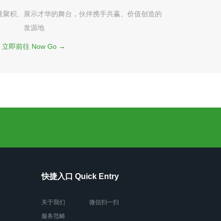
量聚积、展示才华的舞台，伙伴携手共赢、价值创造的
发源地
立即前往 Now Go →
快捷入口 Quick Entry
关于我们
微信扫一扫
服务范畴