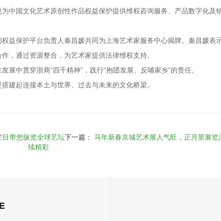
也为中国文化艺术原创性作品权益保护提供维权咨询服务、产品数字化及
创权益保护平台负责人秦昌媛共同为上海艺术家服务中心揭牌。秦昌媛表
合作，通过资源整合，为艺术家提供法律维权支持。
发展中贯穿浙商“四千精神”，践行“抱团发展、反哺家乡”的责任。
更搭建起连接本土与世界、过去与未来的文化桥梁。
新栏目带您纵览全球艺坛
下一篇：
马年新春京城艺术展人气旺，正月里展览
续精彩
E