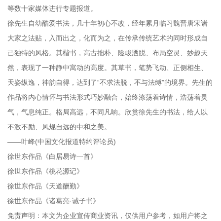
等数十家媒体进行专题报道。
徐先生自幼酷爱书法，几十年初心不改，经年累月临习魏晋唐宋诸
大家之法贴，入而出之，化而为之，在传承传统艺术的同时形成自
己独特的风格。其楷书，高古拙朴、险峻洒脱、布局空灵、妙趣天
然，表现了一种静中寓动的高度。其草书，笔势飞动、正侧相生、
天姿纵逸，神韵自得，达到了“不求法脱，不与法缚”的境界。先生的
作品将内心情怀与书法形式巧妙融合，始终涤荡着诗情，浩荡着灵
气，气息纯正。格局高远，不同凡响。欣赏徐先生的书法，给人以
不激不励、风规自远的中和之美。
——叶峰(中国文化报道特约评论员)
徐世东作品《白居易诗一首》
徐世东作品《桃花源记》
徐世东作品《天道酬勤》
徐世东作品《诸葛亮·诫子书》
免责声明：本文为企业宣传商业资讯，仅供用户参考，如用户将之