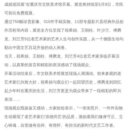
成就巡回展”在重庆市文联美术馆开幕。展览将持续至5月9日，市民
可前往免费观展。
通过750幅珍贵影像、310件手稿实物、11部专题影片及经典作品创
作历程等内容，展览全方位呈现了祝希娟、王朝柱、叶少兰、傅腾
龙、刘兰芳5位老艺术家的艺术人生与创作实践，从一个侧面生动勾
勒出中国文艺百花齐放的动人画卷。
当天，祝希娟、王朝柱、傅腾龙、刘兰芳4位老艺术家亲临开幕活
动，以真挚的发言和精彩的表演感动了现场观众。
开幕活动结束后，市文联美术馆展览现场人潮涌动。前来参观的老
艺术家们兴致大好，祝希娟与观众们一起回望历史，傅腾龙则回忆
起少年时在重庆的生活，刘兰芳更是为观众带来了一段精彩的即兴
表演……
现场观众既振奋又感动，大家纷纷表示，“一张张照片、一件件实物
生动展现了老艺术家们‘崇德尚艺’的品质，激励着我们修身守正、立
心铸魂，自觉做有信仰、有情怀、有担当的新时代文艺工作者。