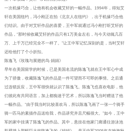
一次机缘巧合，让他有机会收藏艾轩的一幅作品。1994年，得知艾
轩在美国纽约，冯小刚正在拍《北京人在纽约》，出于机缘巧合他
们结识。由于对艾轩作品的喜爱，王中军就通过冯小刚打听艾轩的
作品，“那时候收藏艾轩的作品只有1万美金左右，与今天动辄几百
万、上千万已经完全不一样了。”让王中军记忆深刻的是，当时艾轩
还给他打了个小折扣。
陈逸飞《玫瑰与展翅的鸟·娟娟》
早年在美国留学的时候，已是美国名流的陈逸飞就在王中军心中成
为了骄傲，收藏陈逸飞的作品是一件可望而不可即的事情。之后通
过连锁反应，王中军很快就认识了陈逸飞。陈逸飞也喜欢电影，他
们彼此有共同语言，加上都痴迷于艺术，所以陈逸飞当时赠送了他
一幅作品。“由于我当时比较喜欢马，所以陈逸飞画了一张一个骑手
骑一匹马的素描作品送给我，作品讲究并且尺幅很大。”如今，王中
军的家中挂满了陈逸飞的作品。其中，悬挂在他家门廊通往游泳池
影壁墙上那幅巨大的陈逸飞的《娟娟》，是王中军2005年在翰海秋