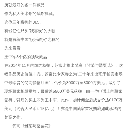
历朝最好的各一件藏品
作为私人美术馆的镇馆典藏。
这位三年豪掷约8亿，
有钱任性只买“我喜欢”的大咖
就是有着中国“娱乐教父”之称的
先来看看
王中军8个亿的顶级藏品！
在2014年11月的纽约秋拍，苏富比推出梵高《雏菊与罂粟花》，这
幅作品历史价值非凡，苏富比专家称之为“二十年来出现于拍卖市场
中最珍贵的梵高静物油画”，估价为3000万至5000万美元，吸引了
现场藏家相继举牌，最后以5500万美元落槌，由一位电话上的藏家
竞得，背后的买主即为王中军。此作，加计佣金后成交价达6176万
美元（约合人民币4.15亿元）！亦是中国藏家首次购藏如此珍稀的
梵高之作。
梵高《雏菊与罂粟花》