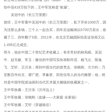
拍中花418万拍下的，王中军笑称是“捡漏”。
吴冠中的《长江万里图》
曾经，王中军看中吴冠中的《长江万里图》，私下开价1000万，因
为没那么多钱，三个人一起合买，四年后这幅画以5700万卖出，收
藏了三、四年翻了5倍。2011年，在北京艺融国际拍卖这张画又以
1.495亿元成交。
而今，他在中国二十世纪艺术收藏上，有非常好的林风眠、吴冠
中、赵无极、常玉；极佳的中国写实绘画靳尚谊、杨飞云、陈逸
飞、艾轩、王沂东；再到中国当代的曾梵志、张晓刚、方力钧；乃
至数百件向京、瞿广慈、李象群、田世信等人的当代雕塑；他，绝
对是中国学院派油画到当代艺术最大腕级的收藏家之一。
王中军收藏：王沂东《沂河边上》
王中军收藏：张晓刚《血缘——大家庭·全家福》
王中军收藏：艾轩《穿越狼谷》