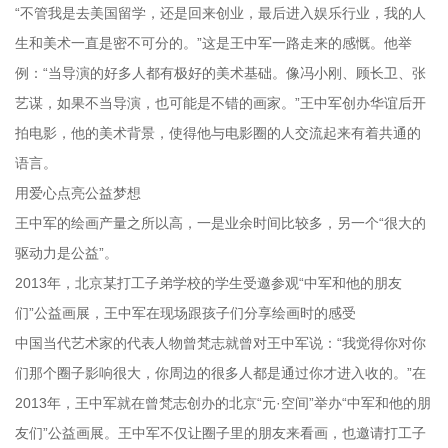
“不管我是去美国留学，还是回来创业，最后进入娱乐行业，我的人
生和美术一直是密不可分的。”这是王中军一路走来的感慨。他举
例：“当导演的好多人都有极好的美术基础。像冯小刚、顾长卫、张
艺谋，如果不当导演，也可能是不错的画家。”王中军创办华谊后开
拍电影，他的美术背景，使得他与电影圈的人交流起来有着共通的
语言。
用爱心点亮公益梦想
王中军的绘画产量之所以高，一是业余时间比较多，另一个“很大的
驱动力是公益”。
2013年，北京某打工子弟学校的学生受邀参观“中军和他的朋友
们”公益画展，王中军在现场跟孩子们分享绘画时的感受
中国当代艺术家的代表人物曾梵志就曾对王中军说：“我觉得你对你
们那个圈子影响很大，你周边的很多人都是通过你才进入收的。”在
2013年，王中军就在曾梵志创办的北京“元·空间”举办“中军和他的朋
友们”公益画展。王中军不仅让圈子里的朋友来看画，也邀请打工子