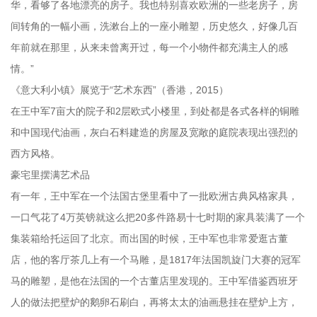
华，看够了各地漂亮的房子。我也特别喜欢欧洲的一些老房子，房
间转角的一幅小画，洗漱台上的一座小雕塑，历史悠久，好像几百
年前就在那里，从来未曾离开过，每一个小物件都充满主人的感
情。”
《意大利小镇》展览于“艺术东西”（香港，2015）
在王中军7亩大的院子和2层欧式小楼里，到处都是各式各样的铜雕
和中国现代油画，灰白石料建造的房屋及宽敞的庭院表现出强烈的
西方风格。
豪宅里摆满艺术品
有一年，王中军在一个法国古堡里看中了一批欧洲古典风格家具，
一口气花了4万英镑就这么把20多件路易十七时期的家具装满了一个
集装箱给托运回了北京。而出国的时候，王中军也非常爱逛古董
店，他的客厅茶几上有一个马雕，是1817年法国凯旋门大赛的冠军
马的雕塑，是他在法国的一个古董店里发现的。王中军借鉴西班牙
人的做法把壁炉的鹅卵石刷白，再将太太的油画悬挂在壁炉上方，