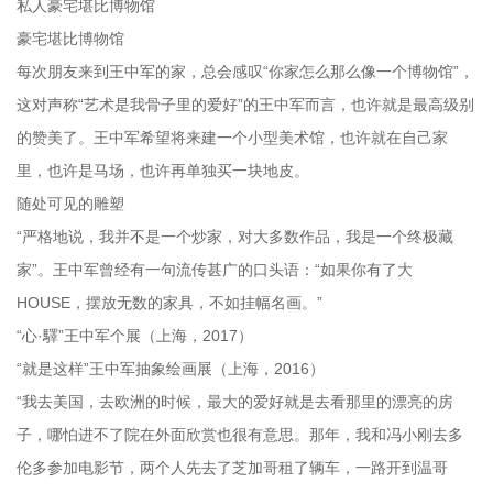
私人豪宅堪比博物馆
豪宅堪比博物馆
每次朋友来到王中军的家，总会感叹“你家怎么那么像一个博物馆”，
这对声称“艺术是我骨子里的爱好”的王中军而言，也许就是最高级别
的赞美了。王中军希望将来建一个小型美术馆，也许就在自己家
里，也许是马场，也许再单独买一块地皮。
随处可见的雕塑
“严格地说，我并不是一个炒家，对大多数作品，我是一个终极藏
家”。王中军曾经有一句流传甚广的口头语：“如果你有了大
HOUSE，摆放无数的家具，不如挂幅名画。”
“心·驛”王中军个展（上海，2017）
“就是这样”王中军抽象绘画展（上海，2016）
“我去美国，去欧洲的时候，最大的爱好就是去看那里的漂亮的房
子，哪怕进不了院在外面欣赏也很有意思。那年，我和冯小刚去多
伦多参加电影节，两个人先去了芝加哥租了辆车，一路开到温哥