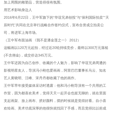
加上周围的雕塑品，营造得很有氛围。
用艺术影响身边人
2016年6月22日，王中军旗下的“华谊兄弟创投”与“保利国际拍卖”“天
辰时代”共同在北京举行战略合作签约仪式，宣布合资成立拍卖公
司，将进军上海市场。
（王中军布面油画 《我不是潘金莲之一》 2012）
这幅画以120万元起拍，经过近20轮持续竞价，最终以300万元落槌
(不含佣金)，成交价达345万元。
王中军还因为自己创作、收藏的个人魅力，影响了华谊兄弟周遭的
影视明星友人，导演冯小刚也爱画画，阿里巴巴董事长马云、知名
艺人黄晓明、汪峰、宋丹丹都收藏了他的画作。
王中军早年接受媒体采访时透露：他和冯小刚导演有一个共用的工
作室，因为都喜欢美术，觉得天天一起开会也挺无聊的，就在里面
支起画架、放上画布、挤好颜料，摆的时候就是觉得好看。自小喜
欢绘画、美术功底深厚的他很快就找回了手感，而且觉得比以前成