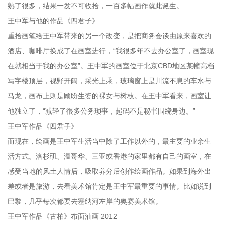
熟了很多，结果一发不可收拾，一百多幅画作就此诞生。
王中军与他的作品《四君子》
重拾画笔给王中军带来的另一个改变，是把商务会谈由原来喜欢的
酒店、咖啡厅换成了在画室进行，“我很多年不去办公室了，画室现
在就相当于我的办公室”。王中军的画室位于北京CBD地区某幢高档
写字楼顶层，视野开阔，采光上乘，玻璃窗上是川流不息的车水与
马龙，画布上则是顾盼生姿的裸女与树枝。在王中军看来，画室让
他独立了，“减轻了很多公务琐事，起码不是秘书围绕身边。”
王中军作品《四君子》
而现在，绘画是王中军生活当中除了工作以外的，最主要的业余生
活方式。洛杉矶、温哥华、三亚或香港的家里都有自己的画室，在
感受当地的风土人情后，吸取养分后创作绘画作品。如果到海外出
差或者是旅游，去看美术馆肯定是王中军最重要的事情。比如说到
巴黎，几乎每次都要去塞纳河左岸的奥赛美术馆。
王中军作品《古柏》布面油画 2012