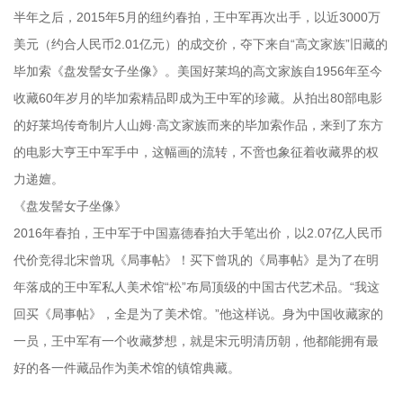
半年之后，2015年5月的纽约春拍，王中军再次出手，以近3000万
美元（约合人民币2.01亿元）的成交价，夺下来自“高文家族”旧藏的
毕加索《盘发髻女子坐像》。美国好莱坞的高文家族自1956年至今
收藏60年岁月的毕加索精品即成为王中军的珍藏。从拍出80部电影
的好莱坞传奇制片人山姆·高文家族而来的毕加索作品，来到了东方
的电影大亨王中军手中，这幅画的流转，不啻也象征着收藏界的权
力递嬗。
《盘发髻女子坐像》
2016年春拍，王中军于中国嘉德春拍大手笔出价，以2.07亿人民币
代价竞得北宋曾巩《局事帖》！买下曾巩的《局事帖》是为了在明
年落成的王中军私人美术馆“松”布局顶级的中国古代艺术品。“我这
回买《局事帖》，全是为了美术馆。”他这样说。身为中国收藏家的
一员，王中军有一个收藏梦想，就是宋元明清历朝，他都能拥有最
好的各一件藏品作为美术馆的镇馆典藏。