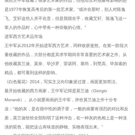
虽然王中军收藏了很多艺术家的作品，但他坦言对他最有影响的还
是1977年恢复高考后的第一批艺术家。“或许在那时，别人对陈逸
飞、艾轩这些人并不在意，但是我很在乎，收藏艾轩、陈逸飞这一
辈人的作品时，心中带有一种崇敬的心情。”
进军西方艺术品市场
王中军从2012年开始进军西方艺术，同样收获斐然。在第一阶段大
量收藏的作品，大部分都是其求学期间非常喜爱的艺术家之作。从
他收藏莫兰迪、莫奈、毕沙罗、雷诺阿、塞尚，到梵高、毕加索的
精品，都可看到这样的影响。
《白色菊花》2014，写实主义向印象派过渡，画面更加简洁。
最开始收藏的西方画家，王中军记得是莫兰迪（Giorgio
Morandi）。从小就爱画画的王中军，评价莫兰迪之作十分专
业：“他的灰，是在很中性的调子里，一般的画要有强烈的对比和反
差，莫兰迪恰恰全部削弱了这种冲击，在一种灰的色相上是一种淡
淡的驼色，能把这么有味道的静物、实物表现出来。”