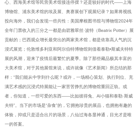
心、西海美术馆等民营美术馆接连停摆？还是较好的时代——上海
博物馆、浦东美术馆的埃及展、奥赛展创下观展纪录？如果将视线
投向海外，我们会发现一些共性：美国摩根图书馆与博物馆2024年
全年门票收入的三分之一都是由碧雅翠丝·波特（Beatrix Potter）展
贡献的；巴西观众增长最突出的两家美术馆，都是依靠高人气的沉
浸式展览；伦敦维多利亚和阿尔伯特博物馆则借着泰勒•斯威夫特特
展的风潮，迎来了疫情后最繁忙的夏季。除了那些藏品极其丰富的
大美术馆，对于其他展馆来说，或许就像《艺术新闻》所总结的那
样：“我们能从中学到什么呢？或许，一场精心策划、执行到位、充
满艺术感的沉浸式特展能让一家苦苦挣扎的博物馆重回正轨。或
者，你知道，一些可爱的东西——比如彼得兔、AI小猫和泰勒·斯威
夫特”。当下的市场是“杂食”的，它拥抱珍贵的展品，也拥抱有趣的
体验，抑或只是适合出片的场景，八仙过海各显神通，目光才是唯
一的答案。