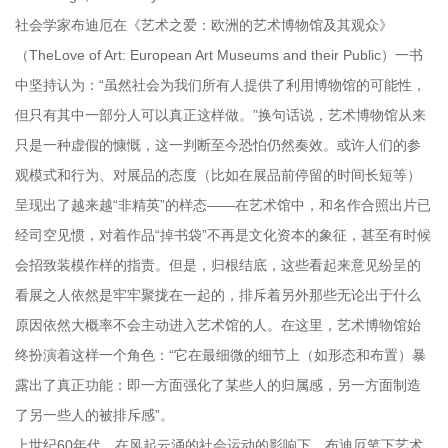
社会学家布迪厄在《艺术之爱：欧洲的艺术博物馆及其观众》
（TheLove of Art: European Art Museums and their Public）一书
中坚持认为：“虽然社会为我们所有人提供了利用博物馆的可能性，
但只有其中一部分人可以真正这样做。”换句话说，艺术博物馆从来
只是一种虚假的慷慨，这一判断至今恐怕仍然奏效。或许人们的参
观模式和行为、对展品的态度（比如在展品前停留的时间长短等）
呈现出了越来越“非精英”的样态——在艺术馆中，和名作合照出片已
经司空见惯，对着作品“掉书袋”不再是文化资本的象征，甚至有时候
会招致装模作样的指责。但是，归根结底，这些看起来意见纷呈的
看展之人依然是牢牢聚拢在一起的，排斥着另外那些无论出于什么
原因依然大概率不会主动进入艺术馆的人。在这里，艺术博物馆始
终扮演着这样一个角色：“它在最细微的细节上（如形态和布置）暴
露出了真正功能：即一方面强化了某些人的归属感，另一方面制造
了另一些人的被排斥感”。
上世纪60年代，在风起云涌的社会运动的影响下，布迪厄笔下艺术