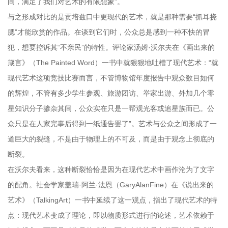
间，满足了我们对艺术的有限想象”。
与之形成对比的是贡培兹口中更现代的艺术，就是那种需要“抓耳挠
腮”才能欣赏的作品。在谈到它们时，公众总是感到一种不快的冒
犯，想要控诉其“不亲民”的特性。评论家汤姆·沃尔夫在《画出来的
箴言》（The Painted Word）一书中就狠狠地吐槽了现代艺术：“就
现代艺术这项竞技比赛而言，不管博物馆年度报告中观众数目如何
的辉煌，不管有多少学生参观、旅游团访、举家出游、外加几个零
星知识分子掺杂其间，公众实在只是一帮观光客或追星族而已。公
众只是在人家完事后得到一纸通告罢了”。艺术与公众之间形成了一
道巨大的裂缝，不是由于物理上的不可及，而是由于观念上彻底的
断裂。
在沃尔夫看来，这种断裂恰恰是因为在现代艺术中画作沦为了文字
的配角。社会学家盖瑞·阿兰·法恩（GaryAlanFine）在《说出来的
艺术》（TalkingArt）一书中延续了这一观点，指出了现代艺术的特
点：现代艺术变成了理论，即以物质形式进行的论述，艺术依赖于