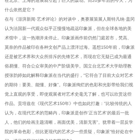
在北京、上海的巡展就引起了巨大的轰动。而20多年后的今天，为
什么依然是它？
在与《澎湃新闻·艺术评论》的对谈中，奥赛展策展人斯特凡纳·盖冈
认为法国新一代观众似乎正慢慢地疏远印象派，但在全球各地的美
术馆中，这一热潮并未停止。印象派画作前仍然门庭若市，梵高、
莫奈的作品被印在各种文创产品上漂洋过海。遥想150年前，印象派
还是被艺术界和大众所排斥的先锋艺术，而现在它无疑已成为最通
俗易懂、符合公众审美的中产阶级美学。国立台北艺术大学助理教
授张韵婷如此解释印象派在当代的盛行，“它符合了目前大众对艺术
的期待：要美、能懂、好像”。印象派绚烂的色彩和光影带给我们视
觉上直观的享受，即使观展者对艺术史毫无了解，也可以欣赏这些
作品。贡培兹在《现代艺术150年》中也如此打趣：“比较传统的人
认为，在现代艺术的范畴内，印象派是创作‘正当艺术’的最后一批
人，他们的绘画主题清晰，画面优美，清新无害”。犹带着一层反学
院的革命色彩，但比更现代的艺术少一些质疑，印象派“恰好处在中