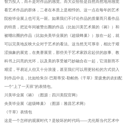
智力投入，而不是对作品的感觉。而大众恰恰是自然而然地用感觉
看艺术作品的群体，二者在本质上是相悖的。这一点在每年的艺术
院校毕业展上也可见一斑。如果我们不讨论作品的质量而只看作品
的特质，把近年间被赞出圈的作品（比如川美艺术展的《祷》）和
被嘲出圈的作品（比如央美毕业展的《超级蜂巢》）放在一起，就
可以完美地反映大众对于艺术的看法。这当然无可厚非，相比于艰
涩抽象的展览，在奥赛展里，那些关于艺术家跌宕起伏的故事、教
科书上闪亮的光环，以及美的享受被巧妙融合在一起，它清新而不
艰涩，平易近人但又十分浪漫，甚至我们可以用更轻松的方式切入
到作品中去，比如给朱尔·巴斯蒂安-勒帕热《干草》里疲惫的农妇配
一个“上了一天班”的表情包。
川美毕业展《祷》（图源：四川美院官网）
央美毕业展《超级蜂巢》（图源：雅昌艺术网）
《干草》表情包
这是一个怎样的观展时代？是较坏的时代吗——尤伦斯当代艺术中