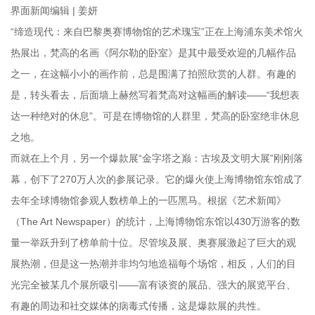
界面新闻编辑 | 姜妍
“缔造现代：来自巴黎奥赛博物馆的艺术瑰宝”正在上海浦东美术馆火
热展出，梵高的名画《阿尔勒的卧室》是其中最受欢迎的几幅作品
之一，在这幅小小的画作前，总是围满了拍照欣赏的人群。有趣的
是，转头看去，后面墙上赫然写着梵高对这幅画的解读——“我想表
达一种绝对的休息”。可是在博物馆的人群里，梵高的卧室绝非休息
之地。
而就在上个月，另一个爆款展“金字塔之巅：古埃及文明大展”刚刚落
幕，创下了270万人次的参展记录。它的爆火使上海博物馆东馆成了
去年全球博物馆参观人数榜单上的一匹黑马。根据《艺术新闻》
（The Art Newspaper）的统计，上海博物馆东馆以430万游客的数
量一举跃升到了榜单前十位。尽管埃及展、奥赛展激起了巨大的观
展热潮，但是这一热潮并非均匀地造福每个场馆，相反，人们的目
光完全被某几个展所吸引——富有谈资的展品、强大的展览平台、
有趣的周边和社交媒体的病毒式传播，这是爆款展的共性。