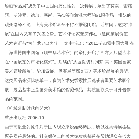
绘画珍品展”成为了中国国内历史性的一次特展，展出了莫奈、雷诺
阿、毕沙罗、德加、塞尚、马奈等印象派大师的51幅作品，排队的
观众络绎不绝，上海美术馆甚至不得不推迟闭馆。近年间，这类“特
展”在国内又有了兴盛之势。艺术评论家蓝庆伟在《追问策展价值：
艺术判断与“为艺术史出力”》一文中指出：“‘2011毕加索中国大展’在
上海世博园中国馆（现中华艺术宫）的举行开启了西方大师型艺术
在中国展览的市场化模式”。后续的“从波提切利到梵·高：英国国家
美术馆珍藏展”、毕加索展、奥赛展等都是西方美术珍品展的典型。
这类展品来源比较单一，多为艺术史线索性展览或者重要艺术家个
展，展品基本上是国外美术馆的馆藏作品，其质量取决于可外借作
品的范围。
《机械复制时代的艺术》
重庆出版社 2006-10
由于高质量的原作对于国内观众来说始终稀缺，所以这类特展往往
票是卖得最好的。社交媒体上的美术馆攻略都旨在帮助观众在偌大