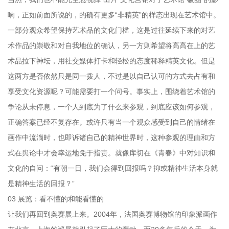
响，正如前面所说的，的确有更多“非精英”的样态出现在艺术馆中。
一部分观众希望保持艺术品的文化门槛，这是过往延续下来的对艺
术作品的崇敬和对自我地位的确认，另一方则希望将高高在上的艺
术品拉下神坛，用社交媒体打卡和轻松的态度稀释精英文化。但是
这两方是否依然只是同一拨人，不过是以自己认可的方式去占有和
享受文化资源呢？可能需要打一个问号。事实上，围绕着艺术馆的
争论从未停息，一个人到底为了什么来参观，到底应该如何参观，
正确答案已经不复存在。或许只有当一个观众感受到自己的情绪在
画作中流淌时，也即诉诸自己的精神世界时，这种参观的理由和方
式在舆论中才会幸运地免于指责。就像库切在《青春》中对知识和
文化的自问：“有朝一日，我们会得到回报吗？抑或精神生活本身就
是精神生活的回报？”
03 展览：看不懂的和能看懂的
让我们再回到奥赛展上来。2004年，法国奥赛博物馆的印象派画作