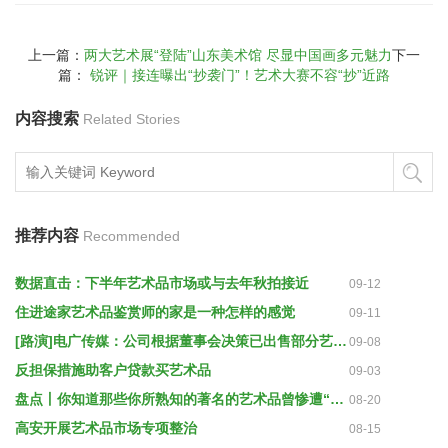
上一篇：
两大艺术展“登陆”山东美术馆 尽显中国画多元魅力
下一
篇：
锐评｜接连曝出“抄袭门”！艺术大赛不容“抄”近路
内容搜索
Related Stories
推荐内容
Recommended
数据直击：下半年艺术品市场或与去年秋拍接近
09-12
住进途家艺术品鉴赏师的家是一种怎样的感觉
09-11
[路演]电广传媒：公司根据董事会决策已出售部分艺术品
09-08
反担保措施助客户贷款买艺术品
09-03
盘点丨你知道那些你所熟知的著名的艺术品曾惨遭“毁容”吗？
08-20
高安开展艺术品市场专项整治
08-15