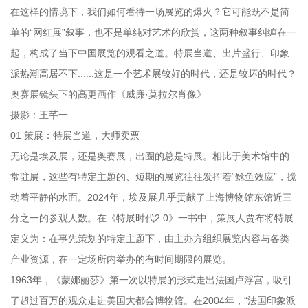
在这样的情境下，我们如何看待一场展览的爆火？它可能既不是简
单的“网红展”叙事，也不是单纯对艺术的欣赏，这两种叙事纠缠在一
起，构成了当下中国展览的观看之道。特展当道、出片盛行、印象
派热潮高居不下......这是一个艺术展较好的时代，还是较坏的时代？
奥赛展镜头下的高更画作《威廉·莫拉尔肖像》
摄影：王芊一
01 策展：特展当道，大师卖票
无论是埃及展，还是奥赛展，出圈的总是特展。相比于美术馆中的
常驻展，这些有特定主题的、短期的展览往往发挥着“鲶鱼效应”，搅
动着平静的水面。2024年，埃及展几乎贡献了上海博物馆东馆近三
分之一的参观人数。在《特展时代2.0》一书中，策展人贾布将特展
定义为：在事先策划的特定主题下，由主办方组织展览内容与各类
产业资源，在一定场所内举办的有时间期限的展览。
1963年，《蒙娜丽莎》第一次以特展的形式走出法国卢浮宫，吸引
了超过百万的观众走进美国大都会博物馆。在2004年，“法国印象派