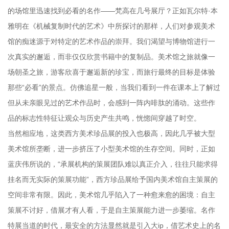
的场馆里迅速找到必看的名作——梵高在几号展厅？正如瓦尔特·本
雅明在《机械复制时代的艺术》中所探讨的那样，人们对参观美术
馆的痴迷源于对特定的艺术作品的崇拜。我们渴望与博物馆进行一
次真实的邂逅，而非仅仅欣赏书籍中的复制品。美术馆之旅就像一
场朝圣之旅，游客欣喜于邂逅新的珍宝，而旅行最终的目标是体验
那些“必看”的景点。仿佛追星一般，当我们看到一件在课本上了解过
但从未亲眼见过的艺术作品时，会感到一阵内啡肽的涌动。这些作
品的标志性特征让观众与历史产生共鸣，恍惚间穿越了时空。
当然相应地，这类西方美术珍品展的投入也极高，因此几乎被大型
美术馆所垄断，进一步挤压了小型美术馆的生存空间。同时，正如
蓝庆伟所说的，“承展机构的策展团队难以真正介入，往往只能求得
挂名而无实际的策展功能”，西方珍品展给予国内美术馆自主策展的
空间非常有限。因此，美术馆几乎陷入了一种愈来愈的困境：自主
策展不讨好，借展才有人看，于是自主策展能力进一步萎缩。名作
特展当道的时代，最安全的方法显然就是引入大ip，借艺术史上的名