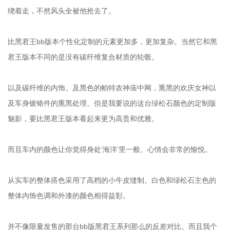
绕着走，不然风头全被他抢去了。
比黑君王bb版本个性化定制的元素更加多，更加复杂。当然它和黑
君王版本不同的是没有碳纤维复合材质的轮毂。
以及碳纤维的内饰。及黑色的帕特农神庙中网，熏黑的欢庆女神以
及车身镀铬件的熏黑处理。但是我要说的这台绿松石颜色的定制版
魅影，要比黑君王版本看起来更为高贵和优雅。
​
而且车内的颜色让你觉得身处‘海洋’里一般。心情会非常的愉悦。
从实车的整体搭色采用了高档的小牛皮缝制。白色和绿松石主色的
整体内饰色调和外漆的颜色相得益彰。
并不像限量发售的那台bb版黑君王系列那么的反差对比。而且我个